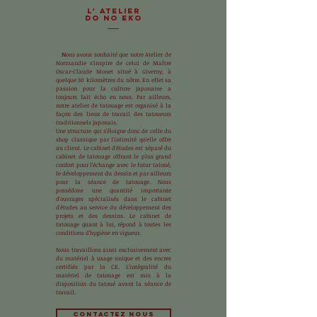
L' ATELIER
DO NO EKO
N
ous avons souhaité que notre Atelier de
Normandie s'inspire de celui de Maître
Oscar-Claude Monet situé à Giverny, à
quelque 30 kilomètres du nôtre. En effet sa
passion pour la culture japonaise a
toujours fait écho en nous. Par ailleurs,
notre atelier de tatouage est organisé à la
façon des lieux de travail des tatoueurs
traditionnels japonais.
Une structure qui s'éloigne donc de celle du
shop classique par l'intimité qu'elle offre
au client. Le cabinet d'études est séparé du
cabinet de tatouage offrant le plus grand
confort pour l'échange avec le futur tatoué,
le développement du dessin et par ailleurs
pour la séance de tatouage. Nous
possédons une quantité importante
d'ouvrages spécialisés dans le cabinet
d'études au service du développement des
projets et des dessins. Le cabinet de
tatouage quant à lui, répond à toutes les
conditions d'hygiène en vigueur.
Nous travaillons ainsi exclusivement avec
du matériel à usage unique et des encres
certifiés par la CE. L'intégralité du
matériel de tatouage est mis à la
disposition du tatoué avant la séance de
travail.
CONTACTEZ NOUS