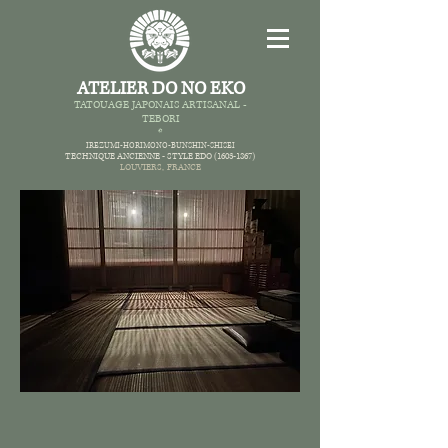
ATELIER DO NO EKO
TATOUAGE JAPONAIS AR
TISANAL -
TEBORI
*
IREZUMI-HORIMONO-BUNSHIN-SHISEI
TECHNIQUE ANCIENNE -
STYLE EDO
(1603-1867)
LOUVIERS,
FRANCE