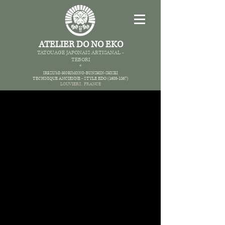
ATELIER DO NO EKO
TATOUAGE JAPONAIS AR
TISANAL -
TEBORI
*
IREZUMI-HORIMONO-BUNSHIN-SHISEI
TECHNIQUE ANCIENNE -
STYLE EDO
(1603-1867)
LOUVIERS,
FRANCE