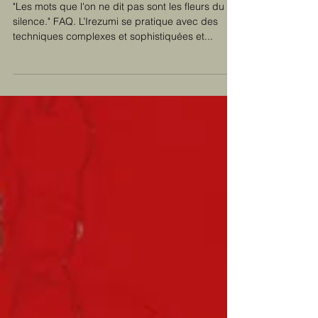
silence."
"Les mots que l'on ne dit pas sont les fleurs du
silence." FAQ. L’Irezumi se pratique avec des
techniques complexes et sophistiquées et...