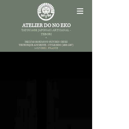
ATELIER DO NO EKO
TATOUAGE JAPONAIS AR
TISANAL -
TEBORI
*
IREZUMI-HORIMONO-BUNSHIN-SHISEI
TECHNIQUE ANCIENNE -
STYLE EDO
(1603-1867)
LOUVIERS,
FRANCE