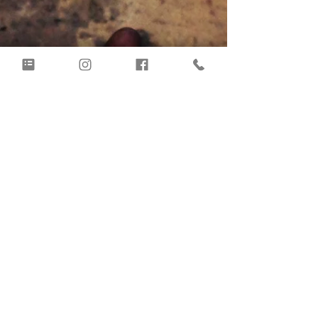
au soir des os blancs.
1ERE PARTIE: L' Atelier Do No Eko et Les démons
de l'Irezumi. Photographies par Saru san. 2EME
PARTIE: CELEBRER LES MORTS AU JAPON par...