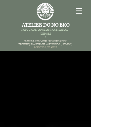
ATELIER DO NO EKO
TATOUAGE JAPONAIS AR
TISANAL -
TEBORI
*
IREZUMI-HORIMONO-BUNSHIN-SHISEI
TECHNIQUE ANCIENNE -
STYLE EDO
(1603-1867)
LOUVIERS,
FRANCE