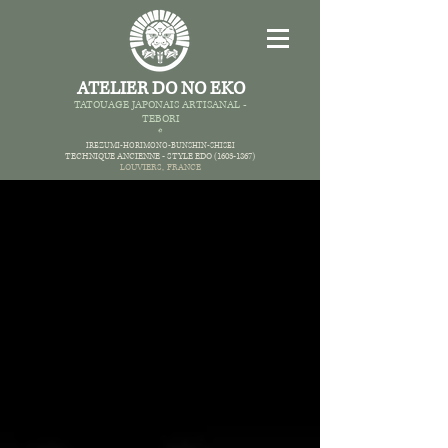
ATELIER DO NO EKO
TATOUAGE JAPONAIS AR
TISANAL -
TEBORI
*
IREZUMI-HORIMONO-BUNSHIN-SHISEI
TECHNIQUE ANCIENNE -
STYLE EDO
(1603-1867)
LOUVIERS,
FRANCE