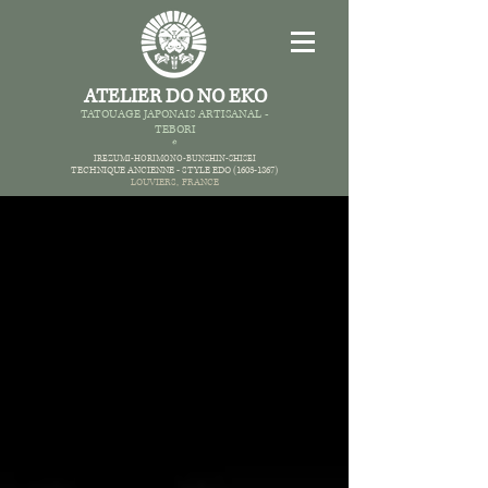
ATELIER DO NO EKO
TATOUAGE JAPONAIS AR
TISANAL -
TEBORI
*
IREZUMI-HORIMONO-BUNSHIN-SHISEI
TECHNIQUE ANCIENNE -
STYLE EDO
(1603-1867)
LOUVIERS,
FRANCE