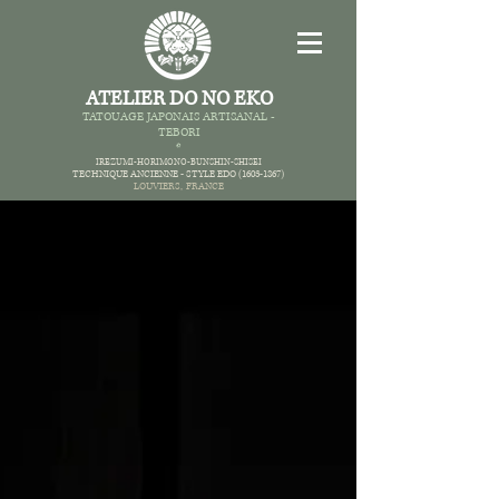
ATELIER DO NO EKO
TATOUAGE JAPONAIS AR
TISANAL -
TEBORI
*
IREZUMI-HORIMONO-BUNSHIN-SHISEI
TECHNIQUE ANCIENNE -
STYLE EDO
(1603-1867)
LOUVIERS,
FRANCE