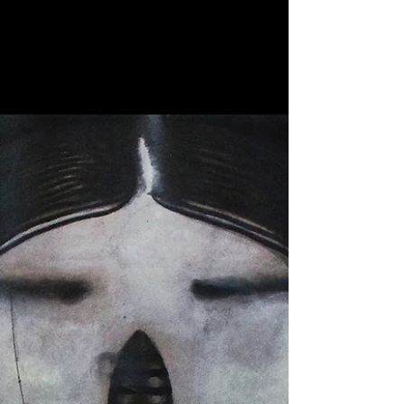
Ninja, archétype de
l'ombre. Entretien:
Guillaume Lemagnen.
Geishas prostituées dans un monde de fleurs
fanées et saules pleureurs, Yakuza
ambassadeurs solennels et anti-héroïques du
tatouage...