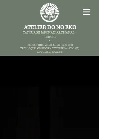
ATELIER DO NO EKO
TATOUAGE JAPONAIS AR
TISANAL -
TEBORI
*
IREZUMI-HORIMONO-BUNSHIN-SHISEI
TECHNIQUE ANCIENNE -
STYLE EDO
(1603-1867)
LOUVIERS,
FRANCE