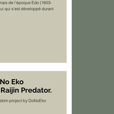
onais de l’époque Edo (1603-
elui qui s’est développé durant
 No Eko
aijin Predator.
ustom project by DoNoEko