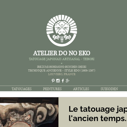
ATELIER DO NO EKO
TATOUAGE JAPONAIS AR
TISANAL - TEBORI
*
IREZUMI-HORIMONO-BUNSHIN-SHISEI
TECHNIQUE ANCIENNE -
STYLE EDO (1603-1867)
LOUVIERS,
FRANCE
TATOUAGES
PEINTURES
ARTICLES
SUIKODEN
Le tatouage ja
l'ancien temps.